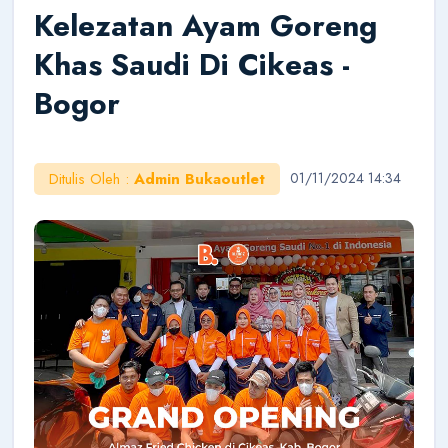
Kelezatan Ayam Goreng
Khas Saudi Di Cikeas -
Halo!
Saya AI Konsultan BukaOutlet. Siap membantu
Bogor
seputar kemitraan, bisnis, dan outlet.
Cara Jadi Mitra
Lihat Outlet
Cek Budget
Belajar Bisnis
Ditulis Oleh :
Admin Bukaoutlet
01/11/2024 14:34