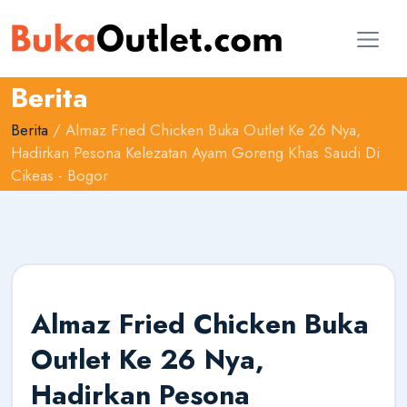
Berita
Berita
/ Almaz Fried Chicken Buka Outlet Ke 26 Nya,
Hadirkan Pesona Kelezatan Ayam Goreng Khas Saudi Di
Cikeas - Bogor
Almaz Fried Chicken Buka
AI Konsultan
Online
Outlet Ke 26 Nya,
Hadirkan Pesona