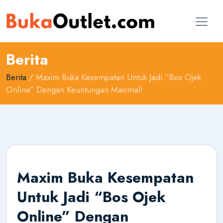
Berita
Berita
/ Maxim Buka Kesempatan Untuk Jadi “Bos Ojek
Online” Dengan Keuntungan Maximal!
Maxim Buka Kesempatan
AI Konsultan
Untuk Jadi “Bos Ojek
Online
Online” Dengan