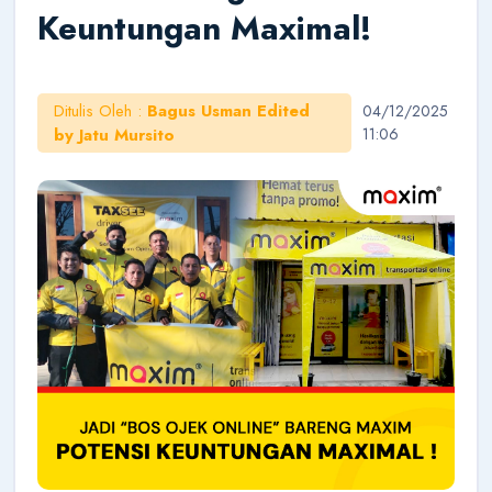
Keuntungan Maximal!
Halo!
Saya AI Konsultan BukaOutlet. Siap membantu
Ditulis Oleh :
Bagus Usman Edited
04/12/2025
seputar kemitraan, bisnis, dan outlet.
by Jatu Mursito
11:06
Cara Jadi Mitra
Lihat Outlet
Cek Budget
Belajar Bisnis