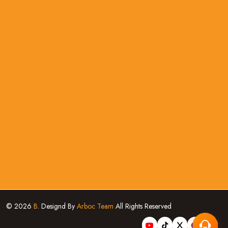
© 2026
B
. Designd By
Arboc Team
All Rights Reserved