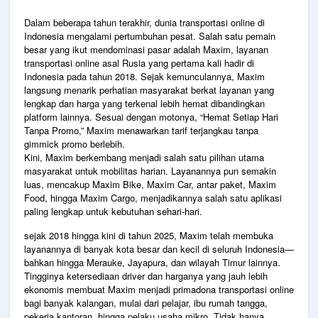
Dalam beberapa tahun terakhir, dunia transportasi online di
Indonesia mengalami pertumbuhan pesat. Salah satu pemain
besar yang ikut mendominasi pasar adalah Maxim, layanan
transportasi online asal Rusia yang pertama kali hadir di
Indonesia pada tahun 2018. Sejak kemunculannya, Maxim
langsung menarik perhatian masyarakat berkat layanan yang
lengkap dan harga yang terkenal lebih hemat dibandingkan
platform lainnya. Sesuai dengan motonya, “Hemat Setiap Hari
Tanpa Promo,” Maxim menawarkan tarif terjangkau tanpa
gimmick promo berlebih.
Kini, Maxim berkembang menjadi salah satu pilihan utama
masyarakat untuk mobilitas harian. Layanannya pun semakin
luas, mencakup Maxim Bike, Maxim Car, antar paket, Maxim
Food, hingga Maxim Cargo, menjadikannya salah satu aplikasi
paling lengkap untuk kebutuhan sehari-hari.
sejak 2018 hingga kini di tahun 2025, Maxim telah membuka
layanannya di banyak kota besar dan kecil di seluruh Indonesia—
bahkan hingga Merauke, Jayapura, dan wilayah Timur lainnya.
Tingginya ketersediaan driver dan harganya yang jauh lebih
ekonomis membuat Maxim menjadi primadona transportasi online
bagi banyak kalangan, mulai dari pelajar, ibu rumah tangga,
pekerja kantoran, hingga pelaku usaha mikro. Tidak hanya