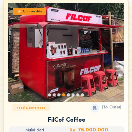
Sponsorship
(16 Outlet)
Food & Beverages
FilCof Coffee
75.000.000
Mulai dari
Rp.