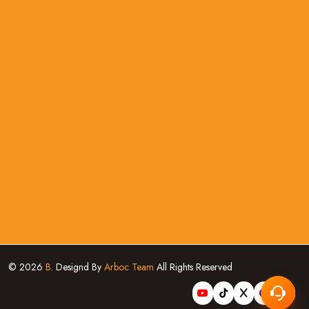
© 2026
B
. Designd By
Arboc Team
All Rights Reserved