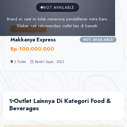
Halo!
NOT AVAILABLE
Saya AI Konsultan BukaOutlet. Siap membantu
seputar kemitraan, bisnis, dan outlet.
Brand ini saat ini tidak menerima pendaftaran mitra baru.
Silakan cek rekomendasi outlet lain di bawah.
Cara Jadi Mitra
Lihat Outlet
Cek Budget
Food & Beverages
Belajar Bisnis
Makkanya Express
NOT AVAILABLE
Rp. 100.000.000
2 Outlet
Berdiri Sejak - 2023
✨Outlet Lainnya Di Kategori Food &
Beverages