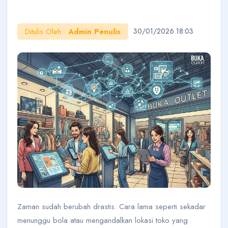
Ditulis Oleh :
Admin Penulis
30/01/2026 18:03
AI Konsultan
Online
Halo!
Saya AI Konsultan BukaOutlet. Siap membantu
seputar kemitraan, bisnis, dan outlet.
Cara Jadi Mitra
Lihat Outlet
Cek Budget
Belajar Bisnis
Zaman sudah berubah drastis. Cara lama seperti sekadar
menunggu bola atau mengandalkan lokasi toko yang