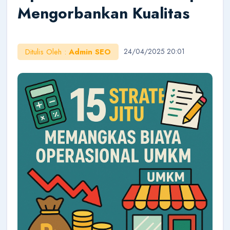
Mengorbankan Kualitas
AI Konsultan
Ditulis Oleh :
Admin SEO
24/04/2025 20:01
Online
Halo!
Saya AI Konsultan BukaOutlet. Siap membantu
seputar kemitraan, bisnis, dan outlet.
Cara Jadi Mitra
Lihat Outlet
Cek Budget
Belajar Bisnis