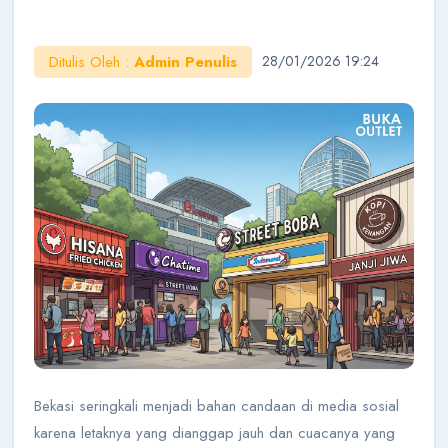
Ditulis Oleh :
Admin Penulis
28/01/2026 19:24
AI Konsultan
Online
Halo!
Saya AI Konsultan BukaOutlet. Siap membantu
seputar kemitraan, bisnis, dan outlet.
Cara Jadi Mitra
Lihat Outlet
Cek Budget
Belajar Bisnis
Bekasi seringkali menjadi bahan candaan di media sosial
karena letaknya yang dianggap jauh dan cuacanya yang