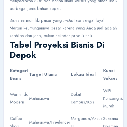
menyediakan SOP dan bahan kimia khusus yang aman untuk
berbagai jenis bahan sepatu.
Bisnis ini memiliki pasar yang
niche
tapi sangat loyal.
Margin keuntungannya besar karena yang Anda jual adalah
keahlian dan jasa, bukan sekadar produk fisik.
Tabel Proyeksi Bisnis Di
Depok
Kategori
Kunci
Target Utama
Lokasi Ideal
Bisnis
Sukses
WiFi
Warmindo
Dekat
Mahasiswa
Kencang &
Modern
Kampus/Kos
Murah
Coffee
Margonda/Akses
Suasana
Mahasiswa/Freelancer
Shop
UI
Nyaman