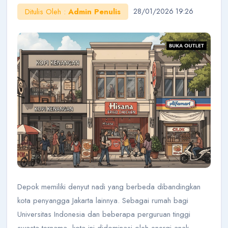
Ditulis Oleh :
Admin Penulis
28/01/2026 19:26
AI Konsultan
Online
Halo!
Saya AI Konsultan BukaOutlet. Siap membantu
seputar kemitraan, bisnis, dan outlet.
Cara Jadi Mitra
Lihat Outlet
Cek Budget
Belajar Bisnis
Depok memiliki denyut nadi yang berbeda dibandingkan
kota penyangga Jakarta lainnya. Sebagai rumah bagi
Universitas Indonesia dan beberapa perguruan tinggi
swasta ternama, kota ini didominasi oleh energi anak