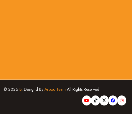
© 2026
B
. Designd By
Arboc Team
All Rights Reserved