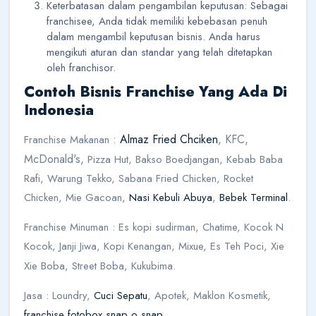
Keterbatasan dalam pengambilan keputusan: Sebagai
franchisee, Anda tidak memiliki kebebasan penuh
dalam mengambil keputusan bisnis. Anda harus
mengikuti aturan dan standar yang telah ditetapkan
oleh franchisor.
Contoh Bisnis Franchise Yang Ada Di
Indonesia
:
Almaz Fried Chciken
, KFC,
Franchise Makanan
McDonald's,
Pizza Hut, Bakso Boedjangan, Kebab Baba
Rafi, Warung Tekko, Sabana Fried Chicken, Rocket
Chicken, Mie Gacoan,
Nasi Kebuli Abuya
,
Bebek Terminal
.
Franchise Minuman : Es kopi sudirman, Chatime, Kocok N
Kocok, Janji Jiwa, Kopi Kenangan, Mixue, Es Teh Poci, Xie
Xie Boba, Street Boba, Kukubima.
Jasa : Loundry,
Cuci Sepatu
, Apotek, Maklon Kosmetik,
franchise fotobox snap o snap
.