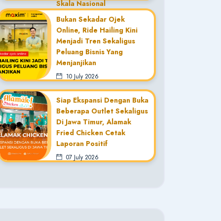
Skala Nasional
20 July 2026
Bukan Sekadar Ojek
Online, Ride Hailing Kini
Menjadi Tren Sekaligus
Peluang Bisnis Yang
Menjanjikan
10 July 2026
Siap Ekspansi Dengan Buka
Beberapa Outlet Sekaligus
Di Jawa Timur, Alamak
Fried Chicken Cetak
Laporan Positif
07 July 2026