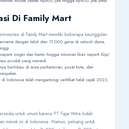
memiliki modal sekitar Rp800 juta hingga Rp900 juta untuk
si Di Family Mart
berinvestasi di Family Mart memiliki beberapa keunggulan:
ternama dengan lebih dari 17.000 gerai di seluruh dunia,
nggi.
 seperti onigiri dan bento hingga minuman khas seperti
Kopi
iasi produk yang menarik.
nya berlokasi di area perkantoran, pusat kota, dan
penjualan.
t di Indonesia telah mengantongi sertifikat halal sejak 2023,
 tersedia untuk umum karena PT Fajar Mitra Indah
an merek ini di Indonesia. Namun, peluang untuk