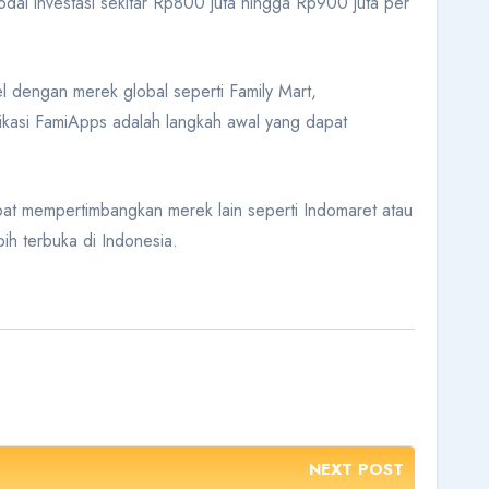
odal investasi sekitar Rp800 juta hingga Rp900 juta per
itel dengan merek global seperti Family Mart,
kasi FamiApps adalah langkah awal yang dapat
apat mempertimbangkan merek lain seperti Indomaret atau
ih terbuka di Indonesia.
NEXT POST