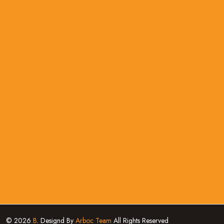
© 2026
B
. Designd By
Arboc Team
All Rights Reserved