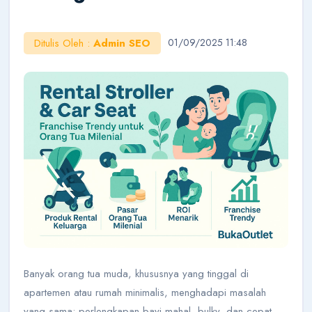
Online
Ditulis Oleh :
Admin SEO
01/09/2025 11:48
Halo!
Saya AI Konsultan BukaOutlet. Siap membantu
seputar kemitraan, bisnis, dan outlet.
Cara Jadi Mitra
Lihat Outlet
Cek Budget
Belajar Bisnis
Banyak orang tua muda, khususnya yang tinggal di
apartemen atau rumah minimalis, menghadapi masalah
yang sama: perlengkapan bayi mahal, bulky, dan cepat