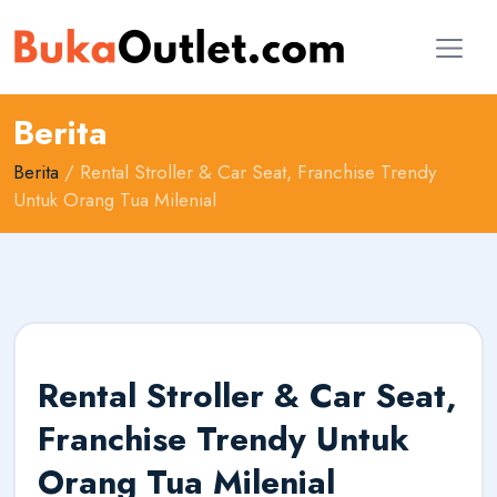
Berita
Berita
/ Rental Stroller & Car Seat, Franchise Trendy
Untuk Orang Tua Milenial
Rental Stroller & Car Seat,
Franchise Trendy Untuk
Orang Tua Milenial
AI Konsultan