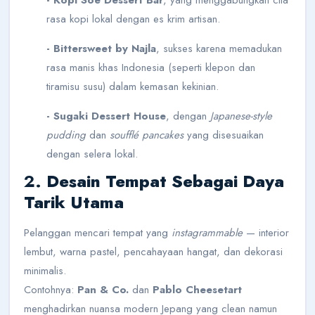
- Kopi Soe Dessert Bar
, yang menggabungkan cita
rasa kopi lokal dengan es krim artisan.
- Bittersweet by Najla
, sukses karena memadukan
rasa manis khas Indonesia (seperti klepon dan
tiramisu susu) dalam kemasan kekinian.
- Sugaki Dessert House
, dengan
Japanese-style
pudding
dan
soufflé pancakes
yang disesuaikan
dengan selera lokal.
2.
Desain Tempat Sebagai Daya
Tarik Utama
Pelanggan mencari tempat yang
instagrammable
— interior
lembut, warna pastel, pencahayaan hangat, dan dekorasi
minimalis.
Contohnya:
Pan & Co.
dan
Pablo Cheesetart
menghadirkan nuansa modern Jepang yang clean namun