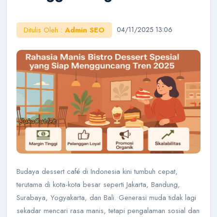
Ditulis Oleh :
Admin SEO
04/11/2025 13:06
AI Konsultan
Online
Halo!
Saya AI Konsultan BukaOutlet. Siap membantu
seputar kemitraan, bisnis, dan outlet.
Cara Jadi Mitra
Lihat Outlet
Cek Budget
Belajar Bisnis
Budaya dessert café di Indonesia kini tumbuh cepat,
terutama di kota-kota besar seperti Jakarta, Bandung,
Surabaya, Yogyakarta, dan Bali. Generasi muda tidak lagi
sekadar mencari rasa manis, tetapi pengalaman sosial dan