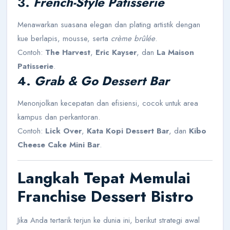
3.
French-Style Pâtisserie
Menawarkan suasana elegan dan plating artistik dengan
kue berlapis, mousse, serta
crème brûlée
.
Contoh:
The Harvest
,
Eric Kayser
, dan
La Maison
Patisserie
.
4.
Grab & Go Dessert Bar
Menonjolkan kecepatan dan efisiensi, cocok untuk area
kampus dan perkantoran.
Contoh:
Lick Over
,
Kata Kopi Dessert Bar
, dan
Kibo
Cheese Cake Mini Bar
.
Langkah Tepat Memulai
Franchise Dessert Bistro
Jika Anda tertarik terjun ke dunia ini, berikut strategi awal