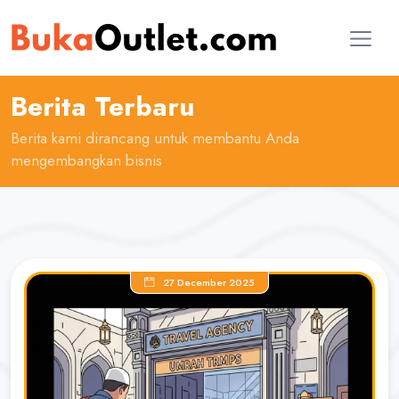
Berita Terbaru
Berita kami dirancang untuk membantu Anda
mengembangkan bisnis
27 December 2025
AI Konsultan
Online