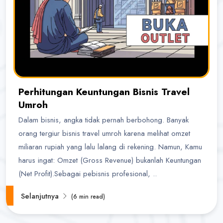
Halo!
Saya AI Konsultan BukaOutlet. Siap membantu
seputar kemitraan, bisnis, dan outlet.
Cara Jadi Mitra
Lihat Outlet
Cek Budget
Belajar Bisnis
Perhitungan Keuntungan Bisnis Travel
Umroh
Dalam bisnis, angka tidak pernah berbohong. Banyak
orang tergiur bisnis travel umroh karena melihat omzet
miliaran rupiah yang lalu lalang di rekening. Namun, Kamu
harus ingat: Omzet (Gross Revenue) bukanlah Keuntungan
(Net Profit).Sebagai pebisnis profesional, ..
Selanjutnya
(6 min read)