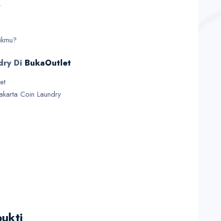
.
likmu?
dry Di
BukaOutlet
et
karta Coin Laundry
bukti